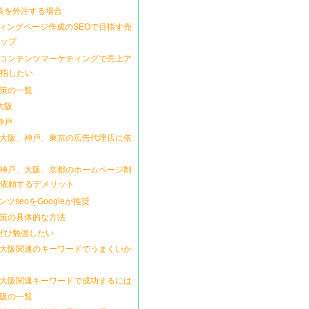
対策を外注する場合
ィングページ作成のSEOで目指す売
ップ
とコンテンツマーケティングで売上ア
指したい
対策の一覧
大阪
神戸
を大阪、神戸、東京の広告代理店に依
を神戸、大阪、京都のホームページ制
依頼するデメリット
ツseoをGoogleが推奨
対策の具体的な方法
をぜひ勉強したい
で大阪関連のキーワードでうまくいか
を大阪関連キーワードで成功するには
大阪の一覧