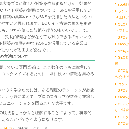
の集客をプロに難しい対策を依頼するだけが、効果的
seo
Cサイト構築の集客については、SNSを活用してい
ランデ
ト構築の集客の中でもSNSを使用した方法というの
り上げア
いやすいと思われます。ECサイト構築の集客を別途
SEO
も、SNSを使った対策を行うのもいいでしょう。
ップを目
も、特別な智識などがなくても対応できるのがいい点
SEO
ト構築の集客の中でもSNSを活用している企業は非
seoで
プにつながる工夫が必要です。
seoを
ズの方法について
SEO
頼
充実している専門業者は、ここ数年のうちに急増して
SEO
にカスタマイズするために、常に役立つ情報を集める
作会社で
コンテン
ウハウを学ぶためには、ある程度のテクニックが必要
SEO
ざという時に備えて、プロのスタッフが数多く在籍し
seo
コミュニケーションを図ることが大事です。
SEO
ない場合
の現状をしっかりと理解することによって、将来的
SEO
抑えることができるようになります。
SEO
eo 神戸
」で検索してみよう。