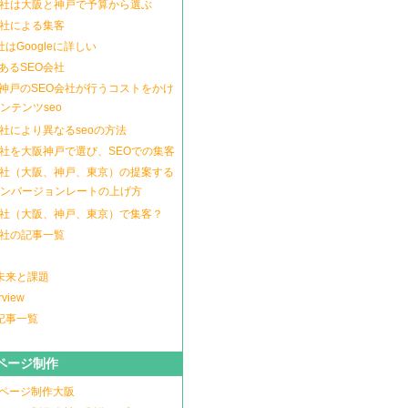
会社は大阪と神戸で予算から選ぶ
会社による集客
社はGoogleに詳しい
あるSEO会社
神戸のSEO会社が行うコストをかけ
ンテンツseo
会社により異なるseoの方法
会社を大阪神戸で選び、SEOでの集客
会社（大阪、神戸、東京）の提案する
ンバージョンレートの上げ方
会社（大阪、神戸、東京）で集客？
会社の記事一覧
の未来と課題
rview
の記事一覧
ページ制作
ページ制作大阪