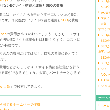
SEO
せないECサイト構築と運用とSEOの費用
SEO
seo会
際には、たくさんある中から本当にいいと思うECサ
大阪に
ります。その際にECサイト構築と運用と
SEO
の費用
大阪、
。
ず行うコ
 seo
の費用は比べやすいでしょう。しかし、ECサイ
SEO
が安いECサイト構築会社は利用しやすく、コストに
SEO
のが特徴です。
SEO
集客、コ
とSEOの費用だけではなく、自社の希望に答えてく
SEO
です。
SEO
の費用などからしっかりECサイト構築会社選びを行う
AIO
ける事ができるでしょう。大事なパートナーとなるで
AIO
AI Ove
AIO
eo 大阪
」で検索してみよう。
ホーム
も利用するホームページ作成
ホーム