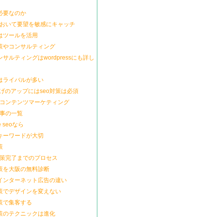
は必要なのか
において要望を敏感にキャッチ
にはツールを活用
対策やコンサルティング
ンサルティングはwordpressにも詳し
にはライバルが多い
げのアップにはseo対策は必須
とコンテンツマーケティング
記事の一覧
e seoなら
はキーワードが大切
策
対策完了までのプロセス
対策を大阪の無料診断
とインターネット広告の違い
対策でデザインを変えない
対策で集客する
対策のテクニックは進化