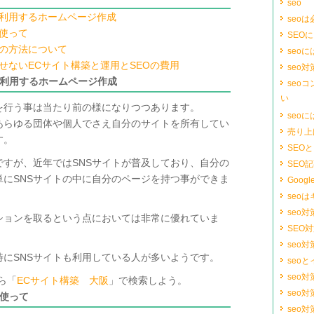
seo
も利用するホームページ作成
seo
を使って
SEO
ズの方法について
seo
せないECサイト構築と運用とSEOの費用
seo
も利用するホームページ作成
seoコ
い
を行う事は当たり前の様になりつつあります。
seo
あらゆる団体や個人でさえ自分のサイトを所有してい
売り上
す。
SEO
すが、近年ではSNSサイトが普及しており、自分の
SEO
にSNSサイトの中に自分のページを持つ事ができま
Googl
seo
seo対
ションを取るという点においては非常に優れていま
SEO
seo
にSNSサイトも利用している人が多いようです。
seo
seo
ら「
ECサイト構築 大阪
」で検索しよう。
seo
を使って
seo