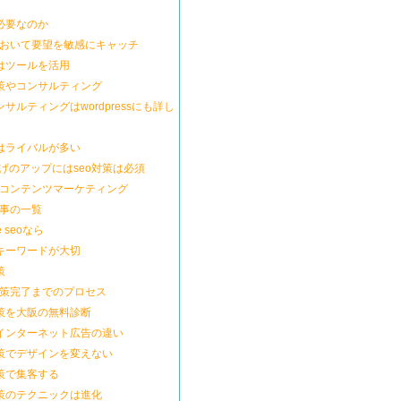
は必要なのか
において要望を敏感にキャッチ
にはツールを活用
対策やコンサルティング
ンサルティングはwordpressにも詳し
にはライバルが多い
げのアップにはseo対策は必須
とコンテンツマーケティング
記事の一覧
e seoなら
はキーワードが大切
策
対策完了までのプロセス
対策を大阪の無料診断
とインターネット広告の違い
対策でデザインを変えない
対策で集客する
対策のテクニックは進化