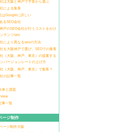
会社は大阪と神戸で予算から選ぶ
会社による集客
社はGoogleに詳しい
あるSEO会社
神戸のSEO会社が行うコストをかけ
ンテンツseo
会社により異なるseoの方法
会社を大阪神戸で選び、SEOでの集客
会社（大阪、神戸、東京）の提案する
ンバージョンレートの上げ方
会社（大阪、神戸、東京）で集客？
会社の記事一覧
の未来と課題
rview
の記事一覧
ページ制作
ページ制作大阪