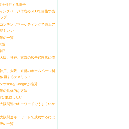
対策を外注する場合
ィングページ作成のSEOで目指す売
ップ
とコンテンツマーケティングで売上ア
指したい
対策の一覧
大阪
神戸
を大阪、神戸、東京の広告代理店に依
を神戸、大阪、京都のホームページ制
依頼するデメリット
ツseoをGoogleが推奨
対策の具体的な方法
をぜひ勉強したい
で大阪関連のキーワードでうまくいか
を大阪関連キーワードで成功するには
大阪の一覧