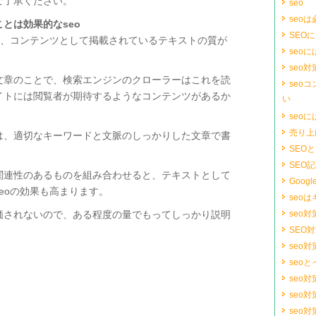
ご了承ください。
seo
seo
とは効果的なseo
SEO
は、コンテンツとして掲載されているテキストの質が
seo
seo
文章のことで、検索エンジンのクローラーはこれを読
seoコ
イトには閲覧者が期待するようなコンテンツがあるか
い
seo
売り上
は、適切なキーワードと文脈のしっかりした文章で書
SEO
SEO
関連性のあるものを組み合わせると、テキストとして
Googl
eoの効果も高まります。
seo
価されないので、ある程度の量でもってしっかり説明
seo対
SEO
seo
seo
seo
seo
seo